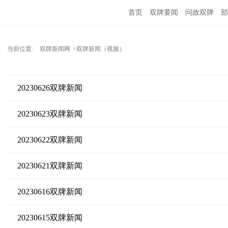
首页
双牌要闻
问政双牌
部
当前位置:
双牌新闻网
>双牌新闻（视频）
20230626双牌新闻
20230623双牌新闻
20230622双牌新闻
20230621双牌新闻
20230616双牌新闻
20230615双牌新闻