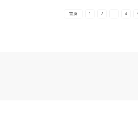
首页
1
2
3
4