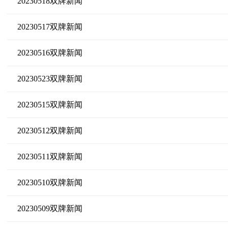
20230518双牌新闻
20230517双牌新闻
20230516双牌新闻
20230523双牌新闻
20230515双牌新闻
20230512双牌新闻
20230511双牌新闻
20230510双牌新闻
20230509双牌新闻