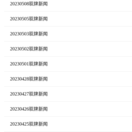
20230508双牌新闻
20230505双牌新闻
20230503双牌新闻
20230502双牌新闻
20230501双牌新闻
20230428双牌新闻
20230427双牌新闻
20230426双牌新闻
20230425双牌新闻