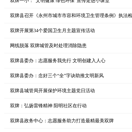
双牌一小：“文明健康 绿色环保”宣传走进小课堂
双牌县召开《永州市城市市容和环境卫生管理条例》执法
双牌开展第34个爱国卫生月主题宣传活动
网线脱落 双牌城管及时处理消除隐患
双牌县委办：志愿服务我先行 文明创建入人心
双牌县委办：念好三个“全”字诀助推文明新风
双牌县城管局开展保护环境主题党日活动
双牌：弘扬雷锋精神 阳明社区在行动
双牌县政务中心：志愿服务助力打造最精最美双牌