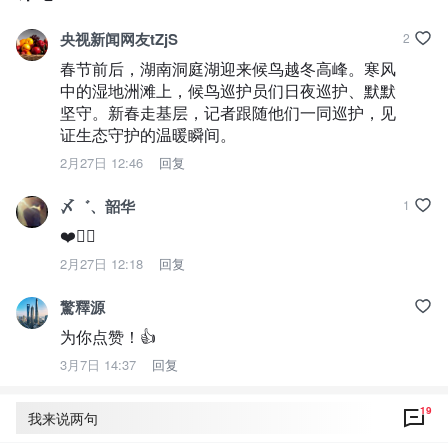
央视新闻网友tZjS
2
春节前后，湖南洞庭湖迎来候鸟越冬高峰。寒风
中的湿地洲滩上，候鸟巡护员们日夜巡护、默默
坚守。新春走基层，记者跟随他们一同巡护，见
证生态守护的温暖瞬间。
2月27日 12:46
回复
〆゛、韶华
1
❤️👍🏻
2月27日 12:18
回复
驚釋源
为你点赞！👍
3月7日 14:37
回复
19
我来说两句