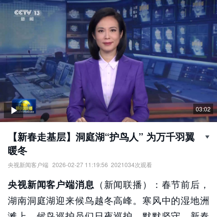
03:02
【新春走基层】洞庭湖“护鸟人” 为万千羽翼
暖冬
央视新闻客户端
2026-02-27 11:19:56
2021034
次观看
【新春走基层】洞庭湖“护鸟人”，为万千羽翼暖冬。
（新闻联播）：春节前后，
央视新闻客户端消息
责任编辑：
央视新闻客户端
湖南洞庭湖迎来候鸟越冬高峰。寒风中的湿地洲
滩上，候鸟巡护员们日夜巡护、默默坚守。新春