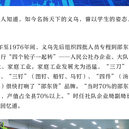
有人知道，如今名扬天下的义乌，曾以学生的姿态
2年至1976年间，义乌先后组织四批人员专程到邵
推行“四个轮子一起转”——人民公社办企业、大队
业、家庭工业。家庭工业发展尤为迅猛，“三刀”
）、“三钉”（图钉、船钉、马钉）、“四件”（汤
）很快打响了“邵东货”品牌。“当时70%的邵
，产值占全县70%以上。”时任社队企业局副局
益回忆道。