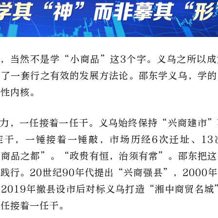
，当然不是学“小商品”这3个字。义乌之所以成
造了一套行之有效的发展方法论。邵东学义乌，学的
适性内核。
力，一任接着一任干。义乌始终保持“兴商建市”
茬干，一锤接着一锤敲，市场历经6次迁址、13
小商品之都”。“政贵有恒，治须有常”。邵东把这
践行。20世纪90年代提出“兴商强县”，2000
2019年撤县设市后对标义乌打造“湘中商贸名城
一任接着一任干。