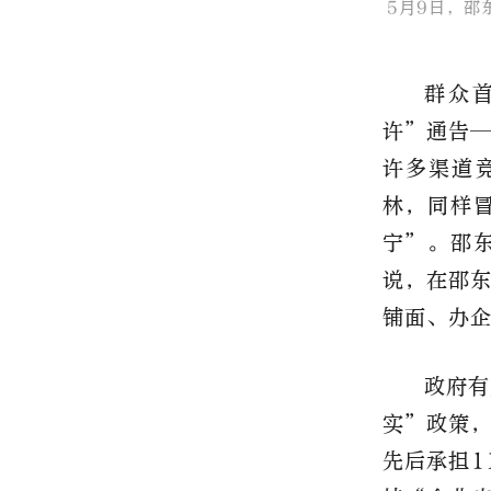
5月9日，邵
群众
许”通告
许多渠道
林，同样
宁”。邵
说，在邵
铺面、办
政府有
实”政策
先后承担1