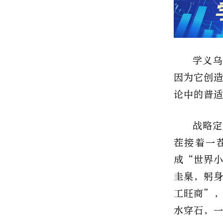
学义乌
因为它创
论中的普
战略定
茬接着一
成“世界
圭臬，躬身
工旺商”，
水穿石，