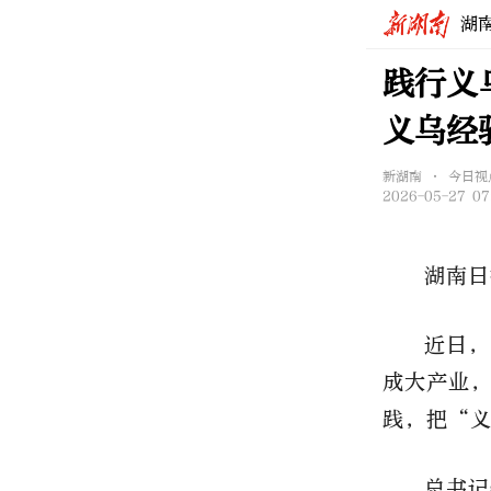
湖
践行义
义乌经
新湖南 • 今日视
2026-05-27 07
湖南日
近日，
成大产业
践，把“
总书记