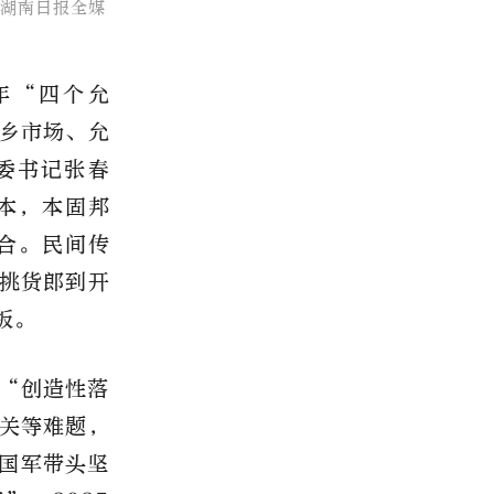
 湖南日报全媒
年“四个允
乡市场、允
委书记张春
本，本固邦
合。民间传
挑货郎到开
板。
“创造性落
关等难题，
李国军带头坚