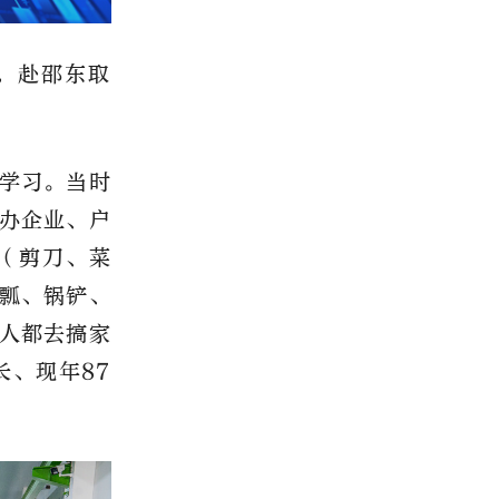
，赴邵东取
东学习。当时
办企业、户
（剪刀、菜
瓢、锅铲、
东人都去搞家
长、现年87