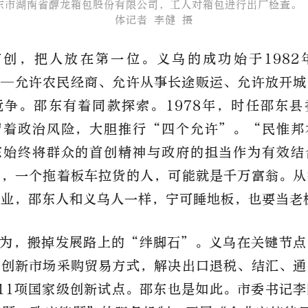
东市湖南省醇龙箱包股份有限公司，工人对箱包进行出厂检查。
体记者 李健 摄
首创，把人放在第一位。义乌的成功始于1982
——允许农民经商、允许从事长途贩运、允许放开城
竞争。邵东有着同款探索。1978年，时任邵东县
冒着政治风险，大胆推行“四个允许”。“民惟邦
东始终将群众的首创精神与政府的担当作为有效结
东，一个拖着板车拉货的人，可能就是千万富翁。从
企业，邵东人和义乌人一样，宁可睡地板，也要当老
为，搬掉发展路上的“绊脚石”。义乌在关键节点
，创新市场采购贸易方式，解决出口退税、结汇、通
11项国家级创新试点。邵东也是如此。市委书记