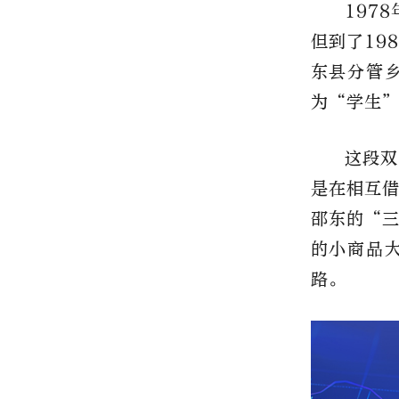
197
但到了19
东县分管
为“学生”
这段双
是在相互
邵东的“
的小商品
路。