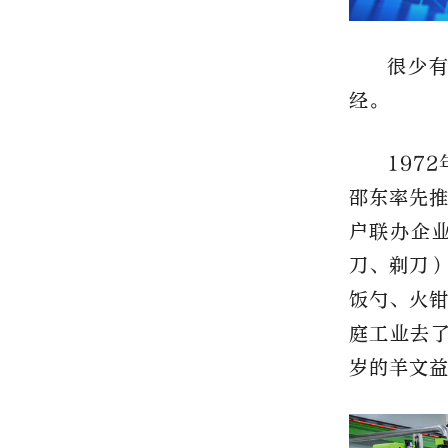
很少
经。
197
邵东率先
户联办企
刀、剃刀
饭勺、火钳
庭工业去了
岁的羊文