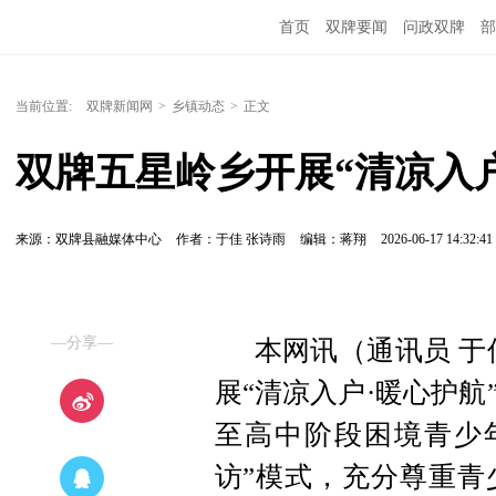
首页
双牌要闻
问政双牌
部
当前位置:
双牌新闻网
>
乡镇动态
>
正文
双牌五星岭乡开展“清凉入
来源：双牌县融媒体中心
作者：于佳 张诗雨
编辑：蒋翔
2026-06-17 14:32:41
—分享—
本网讯（通讯员 于
展“清凉入户·暖心护
至高中阶段困境青少
访
”
模式，充分尊重青