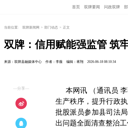
首页
双牌要闻
问政双牌
部
当前位置:
双牌新闻网
>
部门动态
>
正文
双牌：信用赋能强监管 筑牢
来源：双牌县融媒体中心
作者：李薇
编辑：蒋翔
2026-06-18 08:10:34
—分享—
本网讯 （通讯员 
生产秩序，提升行政执
批股派员参加县司法局
出问题全面清查整治工