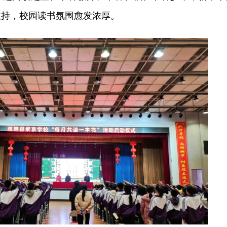
支持，校园读书氛围愈发浓厚。