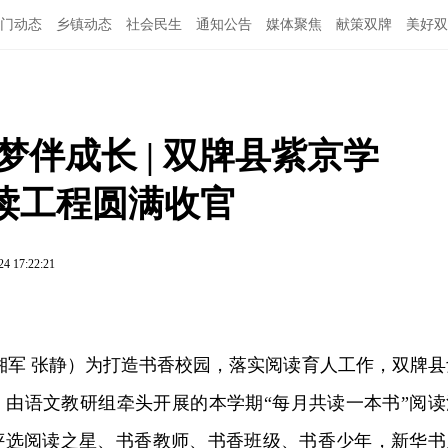
门动态
乡镇动态
社会民生
通知公告
媒体聚焦
献策双牌
美好双
梦伴成长 | 双牌县紫京学
读工程圆满收官
24 17:22:21
湘军 张静）为打造书香校园，落实阅读育人工作，双牌县
，由语文教研组牵头开展的本学期
“每月共读一本书”阅读
评选阅读之星、书香教师、书香班级、书香少年，新华书