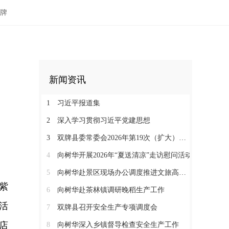
牌
新闻资讯
1
习近平报道集
2
深入学习贯彻习近平党建思想
3
双牌县委常委会2026年第19次（扩大）会议召开
4
向树华开展2026年“夏送清凉”走访慰问活动
5
向树华赴景区现场办公调度推进文旅高质量发展
紫
6
向树华赴茶林镇调研晚稻生产工作
活
7
双牌县召开安全生产专项调度会
店
8
向树华深入乡镇督导检查安全生产工作