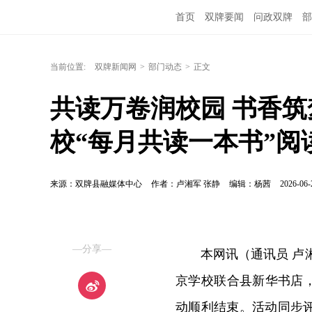
首页
双牌要闻
问政双牌
部
当前位置:
双牌新闻网
>
部门动态
>
正文
共读万卷润校园 书香筑
校“每月共读一本书”阅
来源：双牌县融媒体中心
作者：卢湘军 张静
编辑：杨茜
2026-06-
—分享—
本网讯（通讯员 卢
京学校联合县新华书店
动顺利结束。活动同步