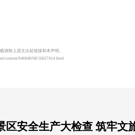
载请附上原文出处链接和本声明。
om/content/646040/68/16027414.html
景区安全生产大检查 筑牢文