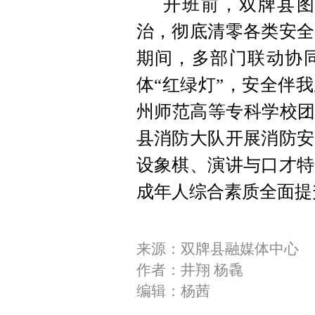
开班前，双牌县图
治，彻底清零各类安全
期间，多部门联动协
体“红绿灯”，安全伴
州师范高等专科学校团
县消防大队开展消防安
设象棋、演讲与口才特
成年人综合素质全面提
来源：双牌县融媒体中心
作者：井翔 杨毳
编辑：杨茜