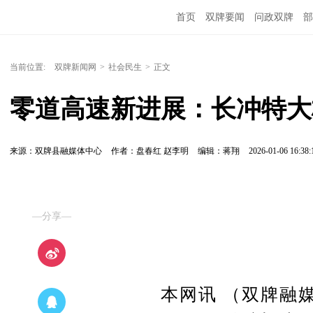
首页
双牌要闻
问政双牌
部
当前位置:
双牌新闻网
>
社会民生
>
正文
零道高速新进展：长冲特大
来源：双牌县融媒体中心
作者：盘春红 赵李明
编辑：蒋翔
2026-01-06 16:38:
—分享—
本网讯 （双牌融媒