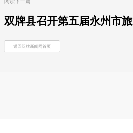
阅读下一篇
双牌县召开第五届永州市旅
返回双牌新闻网首页