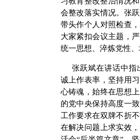
习教育整改整治情况和
会整改落实情况。张跃
带头作个人对照检查，
大家紧扣会议主题，严
统一思想、淬炼党性、
张跃斌在讲话中指
诚上作表率，坚持用习
心铸魂，始终在思想上
的党中央保持高度一致
工作要求在双牌不折不
在解决问题上求实效，
活会“后半篇文章”，