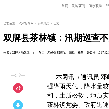
首页
双牌要闻
问政双牌
部
当前位置:
双牌新闻网
>
乡镇动态
>
正文
双牌县茶林镇：汛期巡查不
来源：双牌县融媒体中心
作者：邓峥锴 屈燕飞
编辑：杨茜
2026-04-16 17:42:
—分享—
本网讯（通讯员 邓
强降雨天气，降水量较
和，土质松软，地质灾
茶林镇党委、政府迅速