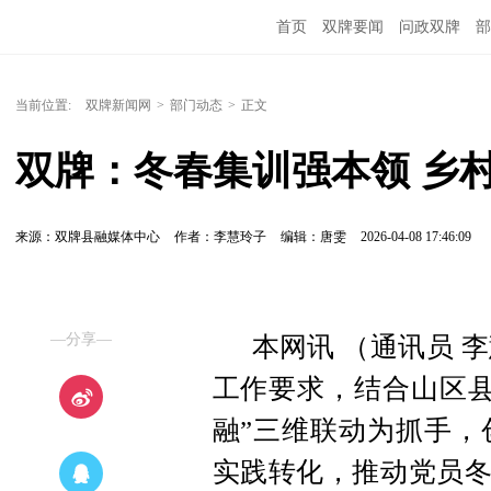
首页
双牌要闻
问政双牌
部
当前位置:
双牌新闻网
>
部门动态
>
正文
双牌：冬春集训强本领 乡
来源：双牌县融媒体中心
作者：李慧玲子
编辑：唐雯
2026-04-08 17:46:09
—分享—
本网讯 （通讯员 
工作要求，结合山区县
融”三维联动为抓手，
实践转化，推动党员冬