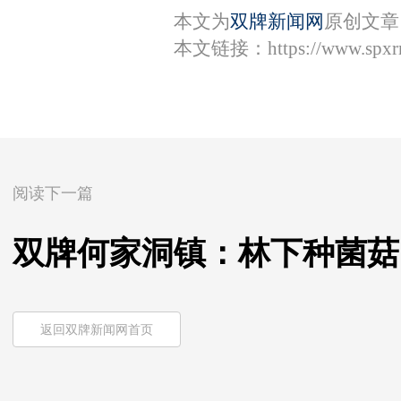
本文为
双牌新闻网
原创文章
本文链接：
https://www.spx
阅读下一篇
双牌何家洞镇：林下种菌菇
返回双牌新闻网首页