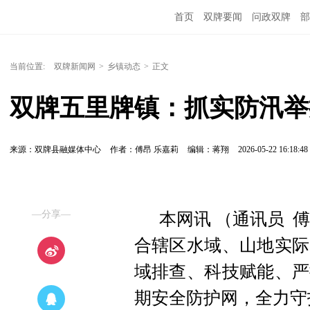
首页
双牌要闻
问政双牌
部
当前位置:
双牌新闻网
>
乡镇动态
>
正文
双牌五里牌镇：抓实防汛举
来源：双牌县融媒体中心
作者：傅昂 乐嘉莉
编辑：蒋翔
2026-05-22 16:18:48
—分享—
本网讯 （通讯员 
合辖区水域、山地实际
域排查、科技赋能、严
期安全防护网，全力守