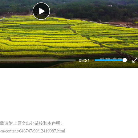
P
l
a
y
03:21
n
t
e
r
f
u
载请附上原文出处链接和本声明。
l
om/content/646747/90/12419987.html