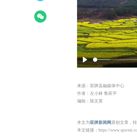
P
l
a
来源：双牌县融媒体中心
y
作者：左小林 鲁跃平
编辑：陈文英
本文为
双牌新闻网
原创文章，转
本文链接：
https://www.spxrmt.c