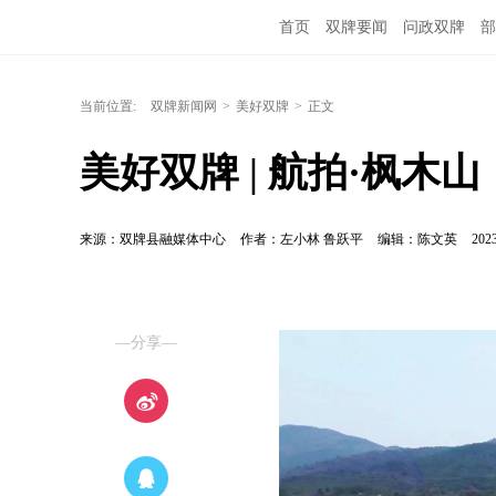
首页
双牌要闻
问政双牌
部
当前位置:
双牌新闻网
>
美好双牌
>
正文
美好双牌 | 航拍·枫木山
来源：双牌县融媒体中心
作者：左小林 鲁跃平
编辑：陈文英
2023
—分享—