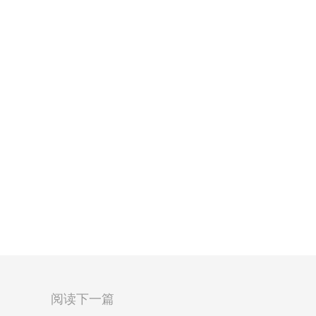
阅读下一篇