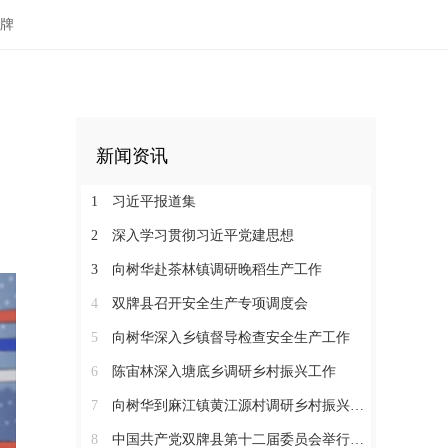
牌
新闻资讯
1
习近平报道集
2
深入学习贯彻习近平党建思想
3
向树华赴茶林镇调研晚稻生产工作
4
双牌县召开安全生产专项调度会
5
向树华深入乡镇督导检查安全生产工作
6
陈宙林深入塘底乡调研乡村振兴工作
7
向树华到麻江镇黄江源村调研乡村振兴工作
8
中国共产党双牌县第十二届委员会举行第一次全体会议