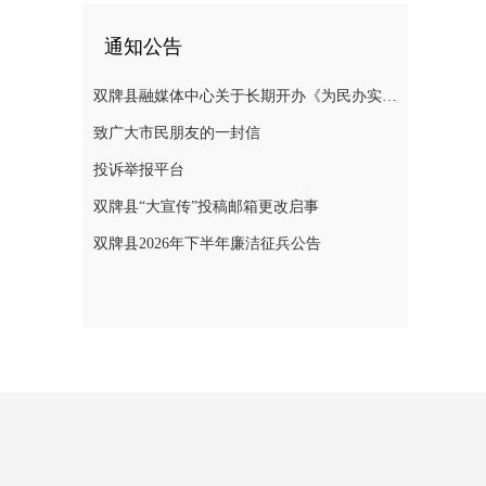
通知公告
双牌县融媒体中心关于长期开办《为民办实事》专栏的公告
致广大市民朋友的一封信
投诉举报平台
双牌县“大宣传”投稿邮箱更改启事
双牌县2026年下半年廉洁征兵公告