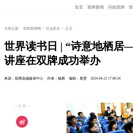
首页
双牌要闻
问政双牌
部
当前位置:
双牌新闻网
>
社会民生
>
正文
世界读书日 | “诗意地栖
讲座在双牌成功举办
来源：双牌县融媒体中心
作者：杨茜
编辑：唐雯
2024-04-23 17:06:34
—分享—