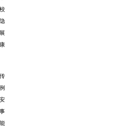
校
隐
展
康
传
例
安
事
能