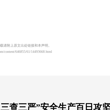
载请附上原文出处链接和本声明。
om/content/646855/61/14493668.html
抓三查三严”安全生产百日攻