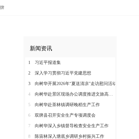
牌
新闻资讯
1
习近平报道集
2
深入学习贯彻习近平党建思想
3
向树华开展2026年“夏送清凉”走访慰问活动
4
向树华赴景区现场办公调度推进文旅高质量发展
5
向树华赴茶林镇调研晚稻生产工作
6
双牌县召开安全生产专项调度会
7
向树华深入乡镇督导检查安全生产工作
8
陈宙林深入塘底乡调研乡村振兴工作