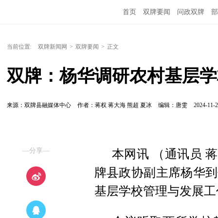
首页
双牌要闻
问政双牌
部
当前位置:
双牌新闻网
>
双牌要闻
>
正文
双牌：杨华调研农村基层学
来源：双牌县融媒体中心
作者：蒋权 蒋大海 熊超 夏冰
编辑：唐雯
2024-11-2
—分享—
本网讯 （通讯员 蒋
牌县政协副主席杨华到
基层学校管理与发展工