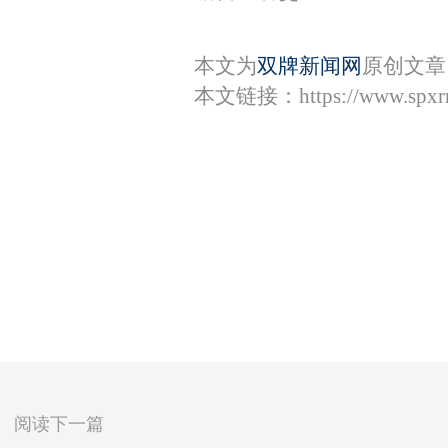
本文为
双牌新闻网
原创文章
本文链接：
https://www.spx
阅读下一篇