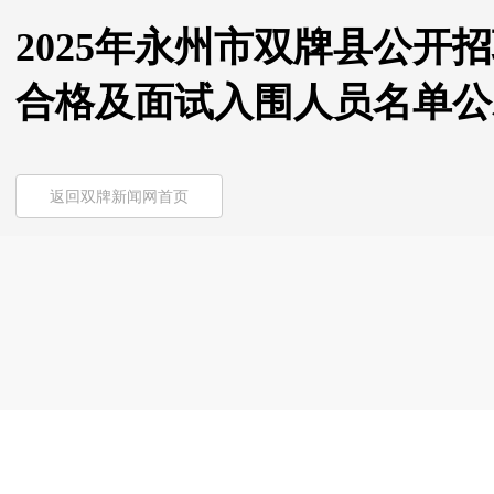
2025年永州市双牌县公开
合格及面试入围人员名单公
返回双牌新闻网首页