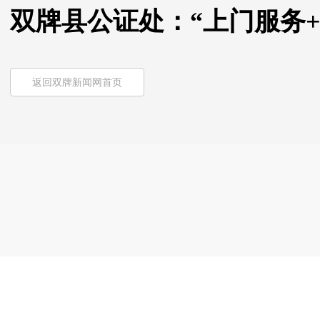
双牌县公证处：“上门服务
返回双牌新闻网首页