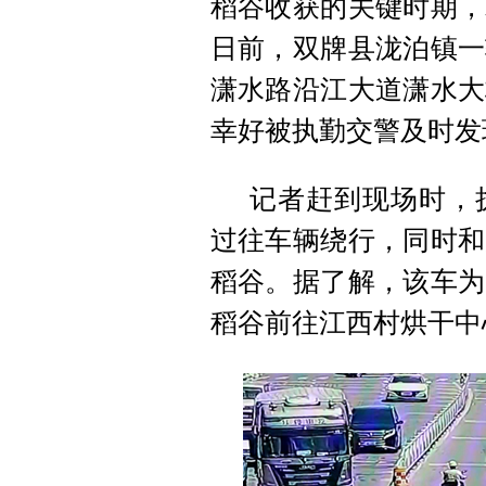
稻谷收获的关键时期，
日前，双牌县泷泊镇一
潇水路沿江大道潇水大
幸好被执勤交警及时发
记者赶到现场时，
过往车辆绕行，同时和
稻谷。据了解，
该车为
稻谷前往江西村烘干中