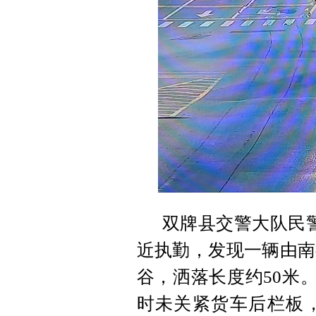
双牌县交警大队民
近执勤，发现一辆由南
谷，洒落长度约50米
时未关紧货车后栏板