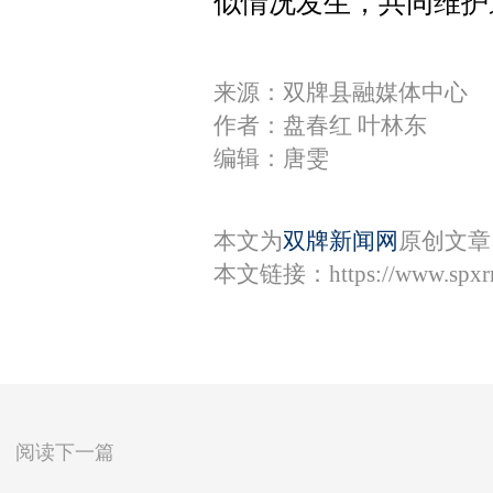
似情况发生，共同维护
来源：双牌县融媒体中心
作者：盘春红 叶林东
编辑：唐雯
本文为
双牌新闻网
原创文章
本文链接：
https://www.spx
阅读下一篇