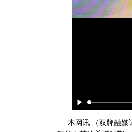
Play
本网讯 （双牌融媒