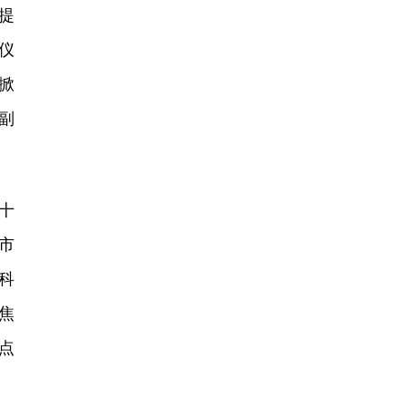
een
提
仪
掀
副
十
市
科
焦
点