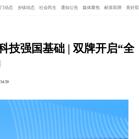
门动态
乡镇动态
社会民生
通知公告
媒体聚焦
献策双牌
美好双
技强国基础 | 双牌开启“全
动
:54:59