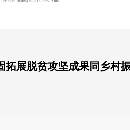
om/content/646943/97/15259319.html
固拓展脱贫攻坚成果同乡村