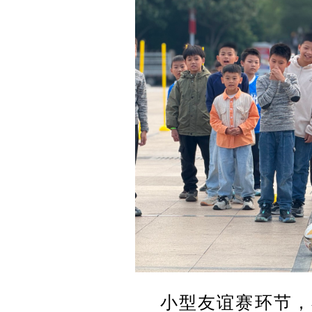
小型友谊赛环节，