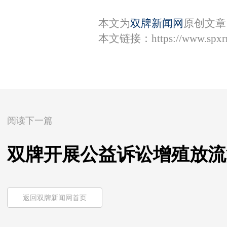
本文为
双牌新闻网
原创文章
本文链接：
https://www.spx
阅读下一篇
双牌开展公益诉讼增殖放流
返回双牌新闻网首页