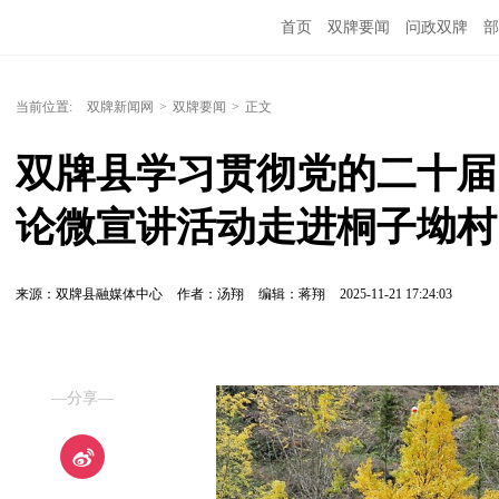
首页
双牌要闻
问政双牌
部
当前位置:
双牌新闻网
>
双牌要闻
>
正文
双牌县学习贯彻党的二十届
论微宣讲活动走进桐子坳村
来源：双牌县融媒体中心
作者：汤翔
编辑：蒋翔
2025-11-21 17:24:03
—分享—