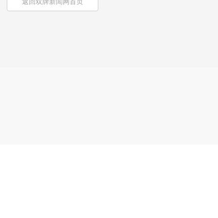
返回双牌新闻网首页