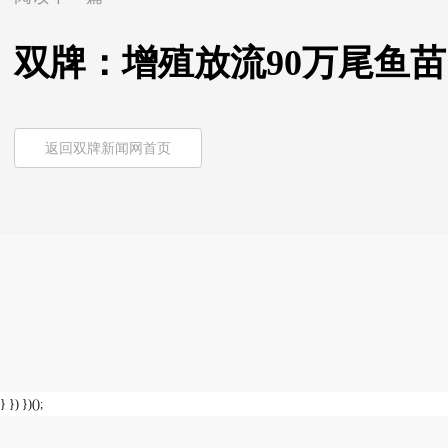
双牌：增殖放流90万尾鱼
返回双牌新闻网首页
} }) })();