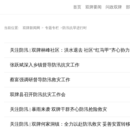
首页
双牌要闻
问政双牌
部
当前位置:
双牌新闻网
>
专题专栏
>防汛抗旱进行时
关注防汛 | 双牌林峰社区：洪水退去 社区“红马甲”齐心协
张跃斌深入乡镇督导防汛抗灾工作
蔡富强调研督导防汛救灾工作
双牌县召开防汛抗灾工作会
关注防汛 | 暴雨来袭 双牌干群齐心防汛抢险救灾
关注防汛 | 双牌何家洞镇：全力以赴防汛救灾 妥善安置转