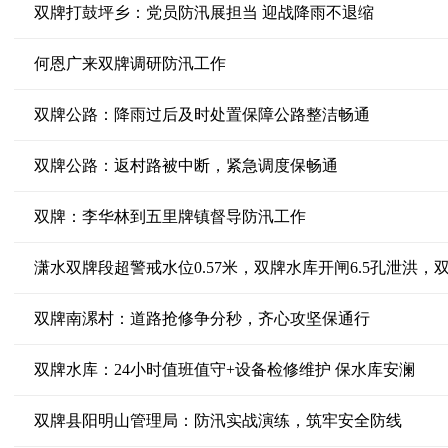
双牌打鼓坪乡：党员防汛展担当 迎战降雨不退缩
何恩广来双牌调研防汛工作
双牌公路：降雨过后及时处置保障公路整洁畅通
双牌公路：返村路被中断，紧急调度保畅通
双牌：李华林到五里牌镇督导防汛工作
潇水双牌段超警戒水位0.57米，双牌水库开闸6.5孔泄洪
双牌南漯村：道路抢修争分秒，齐心攻坚保通行
双牌水库：24小时值班值守+设备检修维护 保水库安澜
双牌县阳明山管理局：防汛实战演练，筑牢安全防线