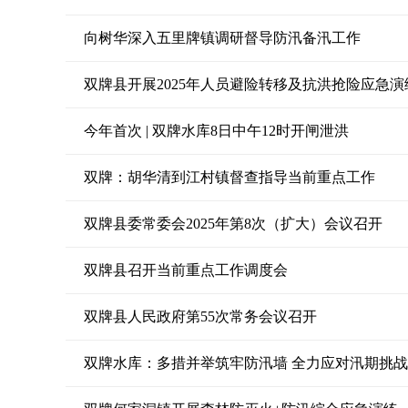
向树华深入五里牌镇调研督导防汛备汛工作
双牌县开展2025年人员避险转移及抗洪抢险应急演
今年首次 | 双牌水库8日中午12时开闸泄洪
双牌：胡华清到江村镇督查指导当前重点工作
双牌县委常委会2025年第8次（扩大）会议召开
双牌县召开当前重点工作调度会
双牌县人民政府第55次常务会议召开
双牌水库：多措并举筑牢防汛墙 全力应对汛期挑战