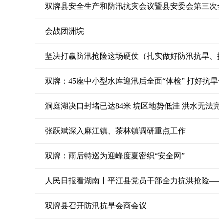
双牌县安全生产和防汛抗灾会议暨县安委会第三次
会战团洲垸
坚决打赢防汛抢险这场硬仗（扎实做好防汛抗旱、
双牌：45座中小型水库迎汛后全面“体检” 打好抗旱
洞庭湖决口封堵已达84米 垸区地势低洼 洪水无法
张跃斌深入麻江镇、茶林镇调研重点工作
双牌：雨后特巡为迎峰度夏密织“安全网”
人民日报看湖南丨平江县党员干部全力抗洪抢险—
双牌县召开防汛抗旱会商会议