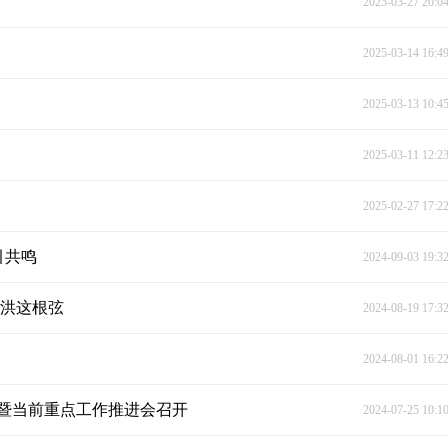
2025-03-27 20:0
2025-03-14 16:4
2025-03-13 10:4
2025-03-11 12:2
2025-02-27 17:2
引共鸣
2024-09-03 19:3
抗洪这根弦
2024-08-19 17:3
2024-08-01 16:2
暨当前重点工作推进会召开
2024-07-25 10:1