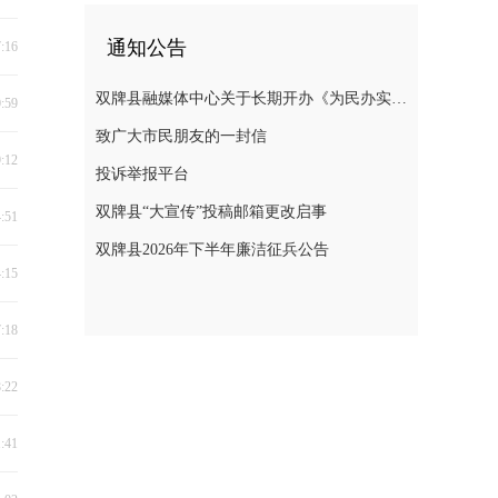
通知公告
7:16
双牌县融媒体中心关于长期开办《为民办实事》专栏的公告
0:59
致广大市民朋友的一封信
9:12
投诉举报平台
双牌县“大宣传”投稿邮箱更改启事
4:51
双牌县2026年下半年廉洁征兵公告
4:15
7:18
8:22
1:41