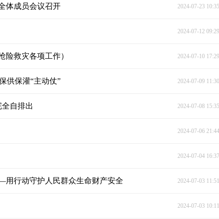
全体成员会议召开
2024-07-23 10:3
2024-07-12 09:2
抢险救灾各项工作）
2024-07-10 17:2
保供保灌“主动仗”
2024-07-09 11:3
完全自排出
2024-07-08 15:3
2024-07-06 21:4
2024-07-04 16:3
—用行动守护人民群众生命财产安全
2024-07-03 11:5
2024-07-03 10:1