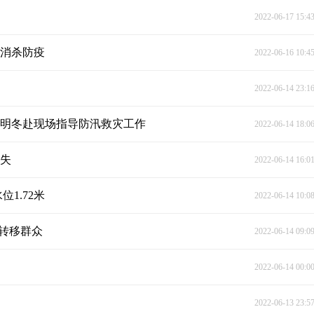
2022-06-17 15:4
轮消杀防疫
2022-06-16 10:4
2022-06-14 23:1
周明冬赴现场指导防汛救灾工作
2022-06-14 18:0
损失
2022-06-14 16:0
1.72米
2022-06-14 10:0
转移群众
2022-06-14 09:0
2022-06-14 00:0
2022-06-13 23:5