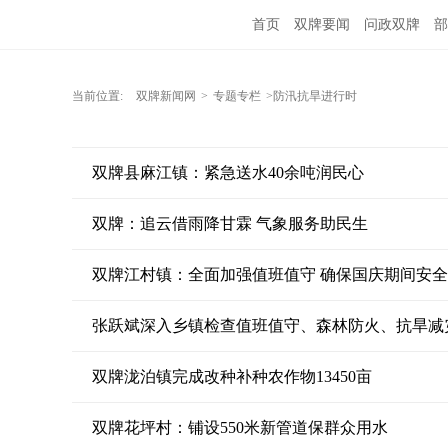
首页
双牌要闻
问政双牌
部
当前位置:
双牌新闻网
>
专题专栏
>防汛抗旱进行时
双牌县麻江镇：紧急送水40余吨润民心
双牌：追云借雨降甘霖 气象服务助民生
双牌江村镇：全面加强值班值守 确保国庆期间安
张跃斌深入乡镇检查值班值守、森林防火、抗旱减
双牌泷泊镇完成改种补种农作物13450亩
双牌花坪村：铺设550米新管道保群众用水