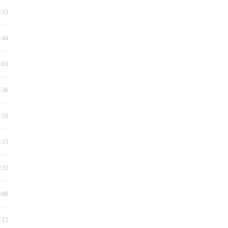
3:13
5:44
6:03
6:36
1:55
8:13
9:33
0:00
7:12