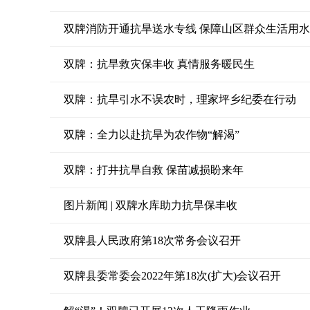
双牌消防开通抗旱送水专线 保障山区群众生活用水
双牌：抗旱救灾保丰收 真情服务暖民生
双牌：抗旱引水不误农时，理家坪乡纪委在行动
双牌：全力以赴抗旱为农作物“解渴”
双牌：打井抗旱自救 保苗减损盼来年
图片新闻 | 双牌水库助力抗旱保丰收
双牌县人民政府第18次常务会议召开
双牌县委常委会2022年第18次(扩大)会议召开