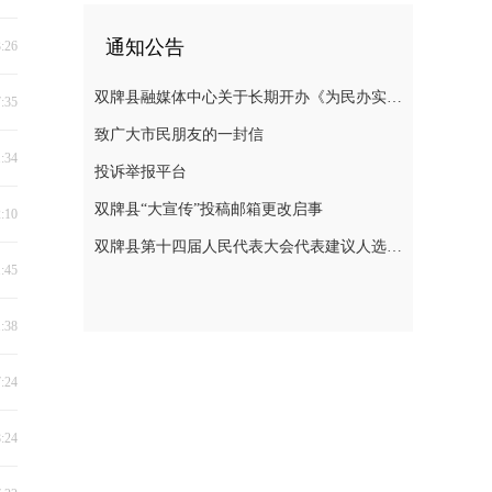
通知公告
3:26
双牌县融媒体中心关于长期开办《为民办实事》专栏的公告
7:35
致广大市民朋友的一封信
1:34
投诉举报平台
双牌县“大宣传”投稿邮箱更改启事
2:10
双牌县第十四届人民代表大会代表建议人选公示
1:45
1:38
7:24
8:24