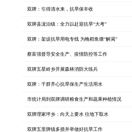
双牌：引得清水来，抗旱保丰收
双牌县泷泊镇：全力以赴迎抗旱“大考”
双牌：架设抗旱用电专线 为晚稻鱼塘“解渴”
蔡富强督导安全生产、疫情防控等工作
双牌五星岭乡开展森林消防大练兵
双牌：干群齐心抗旱保生产生活用水
市统计局到双牌调研粮食生产和蔬果种植情况
双牌理家坪乡：向天上要水 往地下取水
双牌五里牌镇多措并举做好抗旱工作